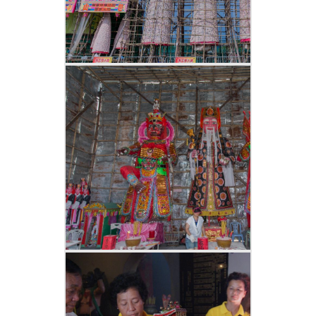
色芯的扶手，另外亦有一把加長了手柄的
雨傘沿途為色芯擋太陽。
會景巡遊
下午舉行的飄色會景巡遊，由各街坊及團
體派出飄色、醒獅、麒麟、樂隊和潮州大
鑼鼓等，共十多支隊伍，沿市中心的主要
街道巡行，讓兩旁觀眾欣賞。巡遊隊伍由
長洲各廟宇的神靈率領，每個神像各置於
神鑾內，由多名壯漢抬行，當走到神棚前
的最後一段路，他們便以急跑方式將神靈
送回神棚，俗稱「走菩薩」。以往各人鬥
快奔跑，最早到達者被認為來年獲得好
運，但因屢起衝突，後來改為按先後次序
跑回神棚。
祭大幽
晚上於祭幽的碼頭，共有36幽席，供先人
或菩薩享用，每席有十份茶酒及供品（包