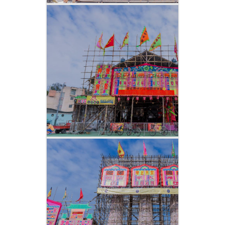
祭大幽、酬神、搶包山
飄色
飄色及會景巡遊皆在正醮日舉行。「色
櫃」作為供小孩站立的流動舞台已佈置完
成，小孩則擔任「色芯」。色芯會預先化
妝，並身穿白色內衣褲，然後被放到「色
梗」上（色梗是用鐵枝屈曲而成，並連接
著色櫃的鐵架）。色櫃上有一環臂鐵架，
底座有一個小座盤，放腳處則有鐵枝承
托。色芯看似站著，其實他是坐著的。在
色芯腰部纏上布帶以繫緊環臂鐵架完成固
定工作，確保色芯坐姿正確及舒適後再為
他穿上衣服及戴上頭飾，衣服會連同鐵架
套上。而餘下的鐵架部分以各種主題飾物
覆蓋，表面看來，色芯活像踩在飾物上飄
了起來。
裝崁前後用了40分鐘，值理會成員在狹窄
及擠滿遊客的街道中將飄色車運往預備
區，他們有一枝長形丫叉，用作轉彎時供