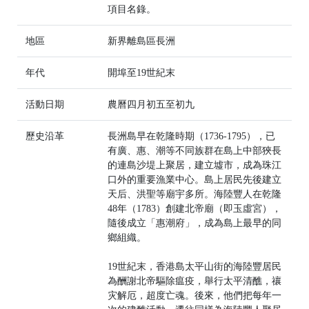
項目名錄。
地區
新界離島區長洲
年代
開埠至19世紀末
活動日期
農曆四月初五至初九
歷史沿革
長洲島早在乾隆時期（1736-1795），已
有廣、惠、潮等不同族群在島上中部狹長
的連島沙堤上聚居，建立墟市，成為珠江
口外的重要漁業中心。島上居民先後建立
天后、洪聖等廟宇多所。海陸豐人在乾隆
48年（1783）創建北帝廟（即玉虛宮），
隨後成立「惠潮府」，成為島上最早的同
鄉組織。
19世紀末，香港島太平山街的海陸豐居民
為酬謝北帝驅除瘟疫，舉行太平清醮，禳
灾解厄，超度亡魂。後來，他們把每年一