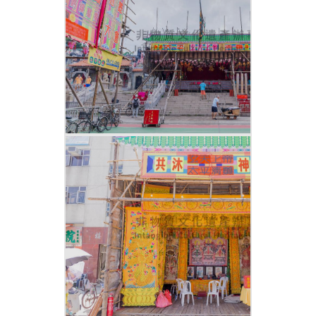
宮。
及後，醮務委員會迎接北帝的行身至玉虛
宮前的轎上，繼而迎接玉虛宮內的玄天上
帝至轎上。上香後，巡遊隊伍帶著北帝、
北社天后、玄天上帝的行身從醮棚出發，
經北社街、新興街、新興後街，再折返新
興街、北社街，便返回醮棚。
為神祇開光
巡遊完畢，把北帝、北社天后和玄天上帝
抬至神棚內安坐，主席和其他成員一起上
香拜神。其他社團於當天先後請出不同廟
宇的神祇供奉於神棚。晚上則由喃嘸先生
為神祇開光。
農曆四月初七 走午朝、醒獅麒麟點睛、
祭水幽、迎聖
農曆四月初八 謝幡、飄色、會景巡遊、