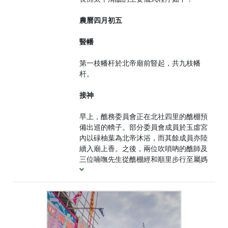
農曆四月初五
豎幡
第一枝幡杆於北帝廟前豎起，共九枝幡
杆。
接神
早上，醮務委員會正在北社四里的醮棚預
備出巡的轎子。部分委員會成員於玉虛宮
內以碌柚葉為北帝沐浴，而其餘成員亦陸
續入廟上香。之後，兩位吹嗩吶的醮師及
三位喃嘸先生從醮棚經和順里步行至屬媽
勝堂的北社天后宮迎天后。主席跪在天后
前問卜，以便請天后及其護身至供奉桌，
此時，所有男人迴避，由女人替天后更
衣、戴冠及戴鍊。化衣後，由主席抬天后
的行身至轎上，整頓好後，由喃嘸先生帶
領，女士抬著轎子經和順里步行至玉虛