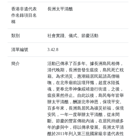
香港非遺代表
長洲太平清醮
作名錄項目名
稱
類別
社會實踐、儀式、節慶活動
清單編號
3.42.8
簡介
活動已傳承了百多年。據長洲島民相傳，
清代晚期，長洲曾發生瘟疫，島民死亡枕
藉。為求消災，惠潮籍居民延請高僧喃
嘸，在北帝廟前設壇拜懺，超度水陸孤
魂，更奉北帝神像綏靖遊行街道，之後，
瘟疫果然停止。自此以後，島民每年皆舉
辦太平清醮，酬謝北帝神恩，保境平安。
百多年來，長洲島居民為禳災祈福，保境
安民，一年一度舉辦太平清醮，從未間
斷。節慶的豐富傳統內涵，在居民持續多
年的參與中，得以傳承發展。長洲太平清
醮於2011年列入第三批國家級非遺代表性