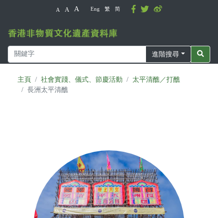
A
A
Eng
繁
简
A
進階搜尋
主頁
社會實踐、儀式、節慶活動
太平清醮／打醮
長洲太平清醮