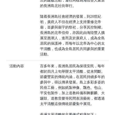
次的建醮活動，遷往同樣為海陸豐人聚居
的長洲島北社街舉行。
隨着長洲島社會經濟的發展，到20世紀
初，廣府人不但在經濟上支持重修北帝
廟，並參與廟宇的祭祀，分享其控制權。
長洲島的北帝信仰，亦因此由海陸豐人擴
展至惠潮人，進而及於廣府人，成為全島
居民的保護神，而每年以北帝為中心的太
平清醮，也成為全島居民共同參與的重要
活動。
活動內容
百多年來，長洲島居民為保境安民，每年
都於四月上旬舉辦太平清醮，從未間斷。
節慶豐富的傳統內涵，在居民持續多年的
參與中，得以傳承發展。島上多彩多姿的
民俗工藝，例如紙紮神像、飄色、包山、
平安包製作，加上道教科儀和舞麒麟、大
鑼鼓、道教音樂等民間表演藝術，都透過
太平清醮這個傳統節慶集中展現。
長洲太平清醮的主要儀式程序如下：