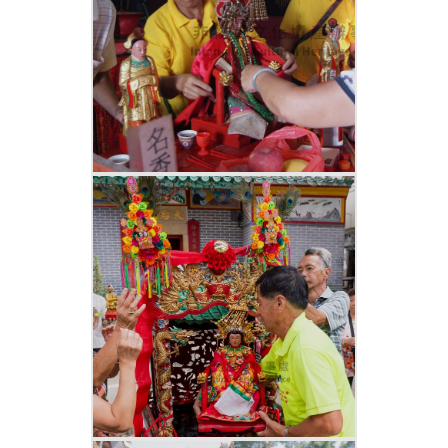
括幽包、餅、糖果、紙、筆、墨、撲克
牌、紙扇、梳、棋子、火柴、煙仔、十五
虎紙牌等）。大士王需面向幽席，等候進
行「化大士」儀式。
之後，很多長洲居民在鐵馬外等候搶包，
並互相討論及教導小朋友如何搶包。其
後，他們一窩蜂進入場內搜索可拿走的祭
品，在他們搶祭品的同時，大士王與其他
紙紮公仔也被火化了。
農曆四月初九 分發幽包、送神